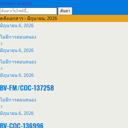
SAHAKIJ KLAENG
คลังเอกสาร › มิถุนายน, 2026
มิถุนายน 6, 2026
ไม่มีการตอบสนอง
มิถุนายน 6, 2026
ไม่มีการตอบสนอง
มิถุนายน 6, 2026
BV-FM/COC-137258
ไม่มีการตอบสนอง
มิถุนายน 6, 2026
BV-COC-136996