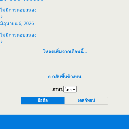
ไม่มีการตอบสนอง
มิถุนายน 6, 2026
ไม่มีการตอบสนอง
โหลดเพิ่มจากเดือนนี้…
กลับขึ้นข้างบน
ภาษา:
มือถือ
เดสก์ทอป