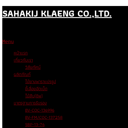
Skip
SAHAKIJ KLAENG CO.,LTD.
to
content
บริษัท สหกิจแกลง จำกัด ผู้ผลิตไม้ยางพาราแปรรูปส่งออก และผู้ผลิตชีวม
Menu
หน้าแรก
เกี่ยวกับเรา
วิสัยทัศน์
ผลิตภัณฑ์
ไม้ยางพาราแปรรูป
ขี้เลื่อยอัดเม็ด
ไม้สับ(ชิพ)
มาตรฐานการรับรอง
BV-COC-136996
BV-FM/COC-137258
SBP-13-76