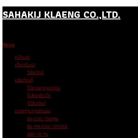
Skip
SAHAKIJ KLAENG CO.,LTD.
to
content
บริษัท สหกิจแกลง จำกัด ผู้ผลิตไม้ยางพาราแปรรูปส่งออก และผู้ผลิตชีวม
Menu
หน้าแรก
เกี่ยวกับเรา
วิสัยทัศน์
ผลิตภัณฑ์
ไม้ยางพาราแปรรูป
ขี้เลื่อยอัดเม็ด
ไม้สับ(ชิพ)
มาตรฐานการรับรอง
BV-COC-136996
BV-FM/COC-137258
SBP-13-76